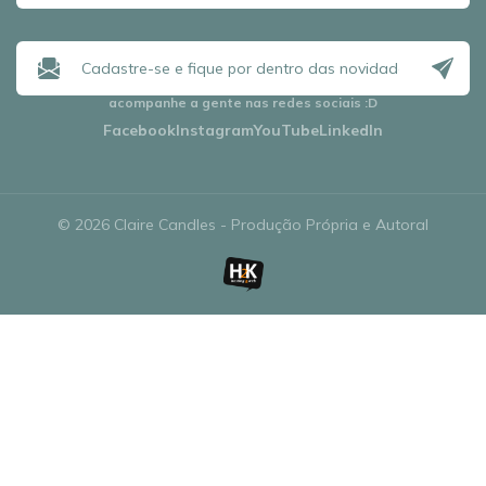
acompanhe a gente nas redes sociais
:D
Facebook
Instagram
YouTube
LinkedIn
© 2026 Claire Candles - Produção Própria e Autoral