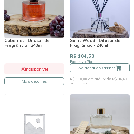
Cabernet · Difusor de
Saint Wood · Difusor de
Fragrância · 240ml
Fragrância · 240ml
R$ 104,50
Exclusivo Pix
Adicionar ao carrinho
Indisponível
R$ 110,00
em até
3x de R$ 36,67
Mais detalhes
sem juros