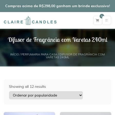
Compras acima de R$298,00 ganham um brinde exclussivo!
0
Difusor de Fragrância com Varetas 240ml
INÍCIO
/
PERFUMARIA PARA CASA
/ DIFUSOR DE FRAGRÂNCIA COM
VARETAS 240ML
Showing all 12 results