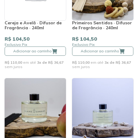
Cereja e Avelã · Difusor de
Primeiros Sentidos · Difusor
Fragrância · 240ml
de Fragrância · 240ml
R$ 104,50
R$ 104,50
Exclusivo Pix
Exclusivo Pix
Adicionar ao carrinho
Adicionar ao carrinho
R$ 110,00
em até
3x de R$ 36,67
R$ 110,00
em até
3x de R$ 36,67
sem juros
sem juros