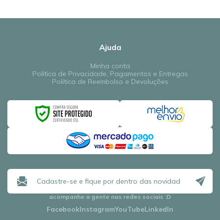
Ajuda
Minha conta
Política de Privacidade, Pagamentos e Entregas
Política de Reembolso e Devoluções
acompanhe a gente nas redes sociais
:D
Facebook
Instagram
YouTube
LinkedIn