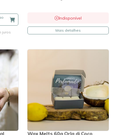
ao
Indisponível
Mais detalhes
 juros
al
Wax Melts 60g Orla di Coco