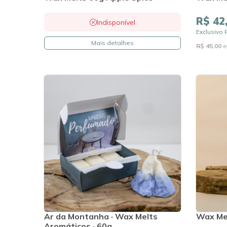
R$ 42
Indisponível
Exclusivo 
Mais detalhes
R$ 45,00
e
Ar da Montanha · Wax Melts
Wax Me
Aromáticos · 60g