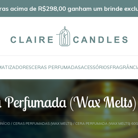
as acima de R$298,00 ganham um brinde exclu
ATIZADORES
CERAS PERFUMADAS
ACESSÓRIOS
FRAGRÂNCI
a Perfumada (Wax Melts)
INÍCIO
/
CERAS PERFUMADAS (WAX MELTS)
/ CERA PERFUMADA (WAX MELTS) 60