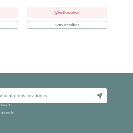
Indisponível
Mais detalhes
ciais
:D
inkedIn