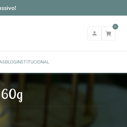
ssivo!
0
AS
BLOG
INSTITUCIONAL
 60g
G