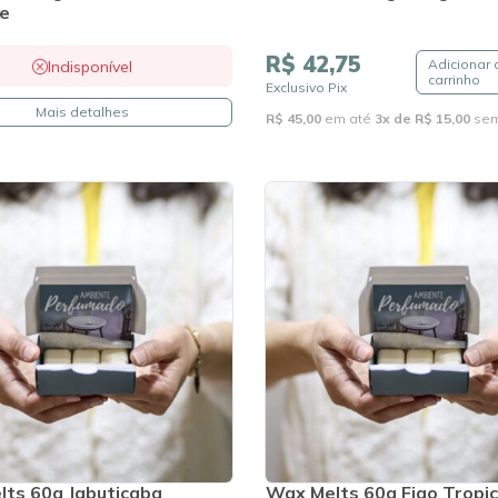
he
R$ 42,75
Adicionar 
Indisponível
carrinho
Exclusivo Pix
Mais detalhes
R$ 45,00
em até
3x de R$ 15,00
sem
ts 60g Jabuticaba
Wax Melts 60g Figo Tropic