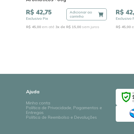
R$ 42,75
R$ 42
Adicionar ao
carrinho
Exclusivo Pix
Exclusivo 
R$ 45,00
em até
3x de R$ 15,00
sem juros
R$ 45,00
e
Ajuda
Minha conta
Política de Privacidade, Pagamentos e
Entregas
Política de Reembolso e Devoluções