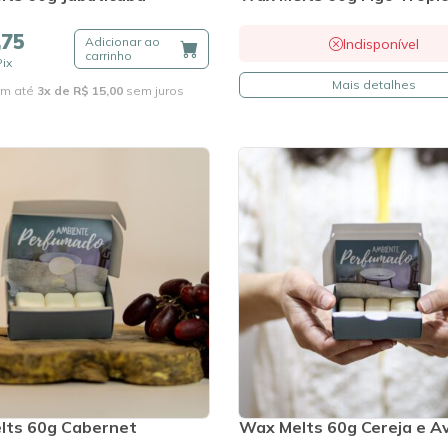
,75
Adicionar ao
Indisponível
carrinho
Pix
Mais detalhes
m até
3x de R$ 15,00
sem juros
lts 60g Cabernet
Wax Melts 60g Cereja e A