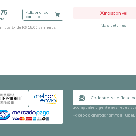
,75
Adicionar ao
Indisponível
carrinho
Pix
Mais detalhes
m até
3x de R$ 15,00
sem juros
acompanhe a gente nas redes so
Facebook
Instagram
YouTube
L