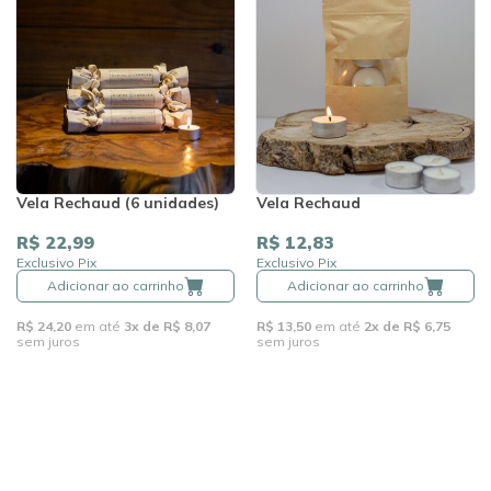
Vela Rechaud (6 unidades)
Vela Rechaud
R$ 22,99
R$ 12,83
Exclusivo Pix
Exclusivo Pix
Adicionar ao carrinho
Adicionar ao carrinho
R$ 24,20
em até
3x de R$ 8,07
R$ 13,50
em até
2x de R$ 6,75
sem juros
sem juros