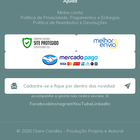
Ajuda
Minha conta
Política de Privacidade, Pagamentos e Entregas
Política de Reembolso e Devoluções
acompanhe a gente nas redes sociais
:D
Facebook
Instagram
YouTube
LinkedIn
© 2026 Claire Candles - Produção Própria e Autoral