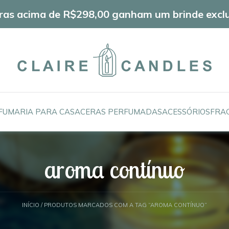
as acima de R$298,00 ganham um brinde exclu
FUMARIA PARA CASA
CERAS PERFUMADAS
ACESSÓRIOS
FRA
aroma contínuo
INÍCIO
/ PRODUTOS MARCADOS COM A TAG “AROMA CONTÍNUO”