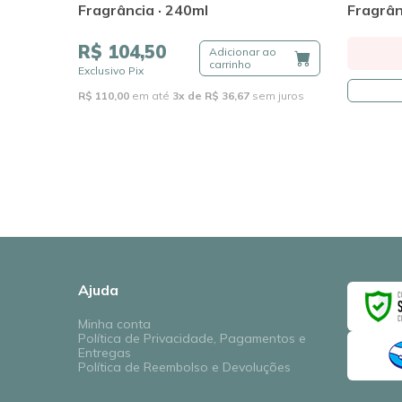
Fragrância · 240ml
Fragrân
R$ 104,50
Adicionar ao
carrinho
Exclusivo Pix
R$ 110,00
em até
3x de R$ 36,67
sem juros
Ajuda
Minha conta
Política de Privacidade, Pagamentos e
Entregas
Política de Reembolso e Devoluções