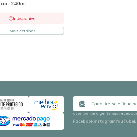
cia · 240ml
Indisponível
Mais detalhes
acompanhe a gente nas redes so
Facebook
Instagram
YouTube
L