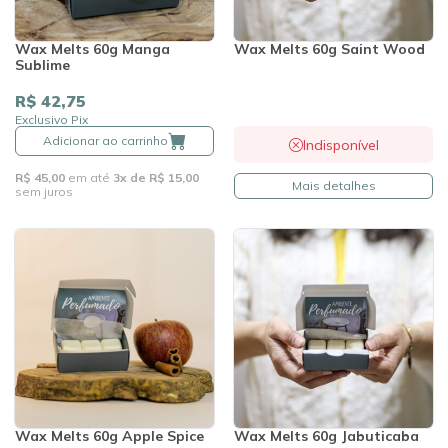
Wax Melts 60g Manga
Wax Melts 60g Saint Wood
Sublime
R$ 42,75
Exclusivo Pix
Adicionar ao carrinho
Indisponível
R$ 45,00
em até
3x de R$ 15,00
Mais detalhes
sem juros
Wax Melts 60g Apple Spice
Wax Melts 60g Jabuticaba