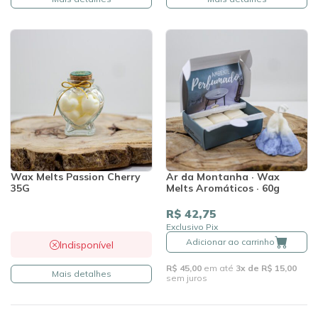
Wax Melts Passion Cherry
Ar da Montanha · Wax
35G
Melts Aromáticos · 60g
R$ 42,75
Exclusivo Pix
Adicionar ao carrinho
Indisponível
R$ 45,00
em até
3x de R$ 15,00
Mais detalhes
sem juros