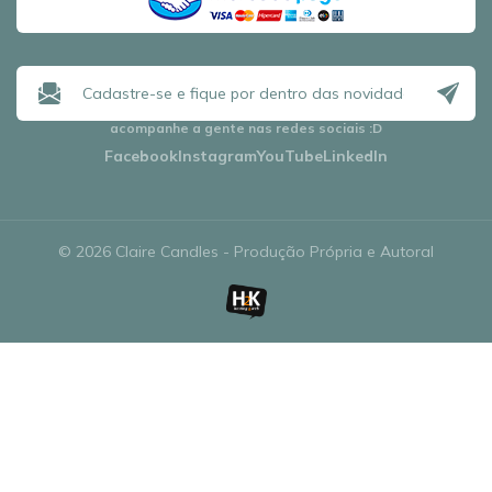
acompanhe a gente nas redes sociais
:D
Facebook
Instagram
YouTube
LinkedIn
© 2026 Claire Candles - Produção Própria e Autoral