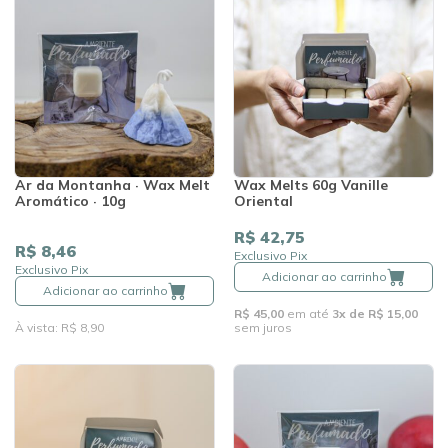
Ar da Montanha · Wax Melt
Wax Melts 60g Vanille
Aromático · 10g
Oriental
R$ 42,75
R$ 8,46
Exclusivo Pix
Exclusivo Pix
Adicionar ao carrinho
Adicionar ao carrinho
R$ 45,00
em até
3x de R$ 15,00
À vista: R$ 8,90
sem juros