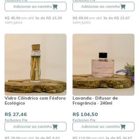
Adicionar ao carrinho
Adicionar ao carrinho
R$ 45,90
em até
3x de R$ 15,30
R$ 68,00
em até
3x de R$ 22,67
sem juros
sem juros
Vidro Cilíndrico com Fósforo
Lavanda · Difusor de
Ecológico
Fragrância · 240ml
R$ 27,46
R$ 104,50
Exclusivo Pix
Exclusivo Pix
Adicionar ao carrinho
Adicionar ao carrinho
R$ 28,90
em até
3x de R$ 9,63
R$ 110,00
em até
3x de R$ 36,67