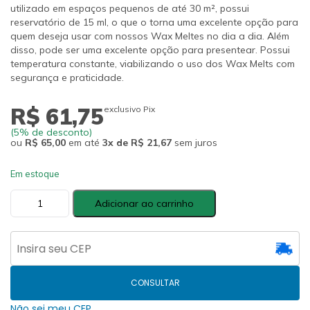
utilizado em espaços pequenos de até 30 m², possui
reservatório de 15 ml, o que o torna uma excelente opção para
quem deseja usar com nossos Wax Meltes no dia a dia. Além
disso, pode ser uma excelente opção para presentear. Possui
temperatura constante, viabilizando o uso dos Wax Melts com
segurança e praticidade.
R$ 61,75
exclusivo Pix
(5% de desconto)
ou
R$ 65,00
em até
3x de R$ 21,67
sem juros
Em estoque
Aromatizador
Adicionar ao carrinho
Elétrico
de
Ambientes
110/220V
quantidade
CONSULTAR
Não sei meu CEP