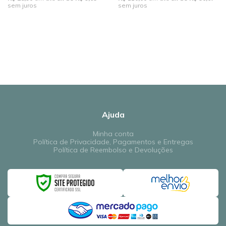
sem juros
sem juros
Ajuda
Minha conta
Política de Privacidade, Pagamentos e Entregas
Política de Reembolso e Devoluções