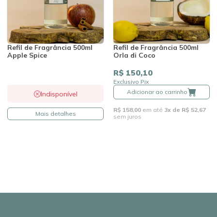
Refil de Fragrância 500ml
Refil de Fragrância 500ml
Apple Spice
Orla di Coco
R$ 150,10
Exclusivo Pix
Adicionar ao carrinho
Indisponível
R$ 158,00
em até
3x de R$ 52,67
Mais detalhes
sem juros