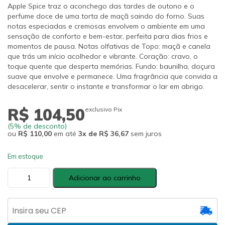
Apple Spice traz o aconchego das tardes de outono e o
perfume doce de uma torta de maçã saindo do forno. Suas
notas especiadas e cremosas envolvem o ambiente em uma
sensação de conforto e bem-estar, perfeita para dias frios e
momentos de pausa. Notas olfativas de Topo: maçã e canela
que trás um início acolhedor e vibrante. Coração: cravo, o
toque quente que desperta memórias. Fundo: baunilha, doçura
suave que envolve e permanece. Uma fragrância que convida a
desacelerar, sentir o instante e transformar o lar em abrigo.
R$ 104,50
exclusivo Pix
(5% de desconto)
ou
R$ 110,00
em até
3x de R$ 36,67
sem juros
Em estoque
Apple
Adicionar ao carrinho
Spice
·
Difusor
de
Fragrância
·