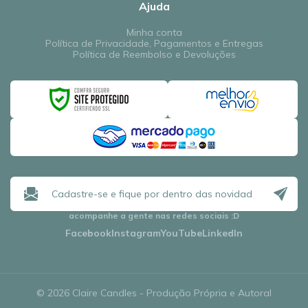
Ajuda
Minha conta
Política de Privacidade, Pagamentos e Entregas
Política de Reembolso e Devoluções
acompanhe a gente nas redes sociais
:D
Facebook
Instagram
YouTube
LinkedIn
© 2026 Claire Candles - Produção Própria e Autoral