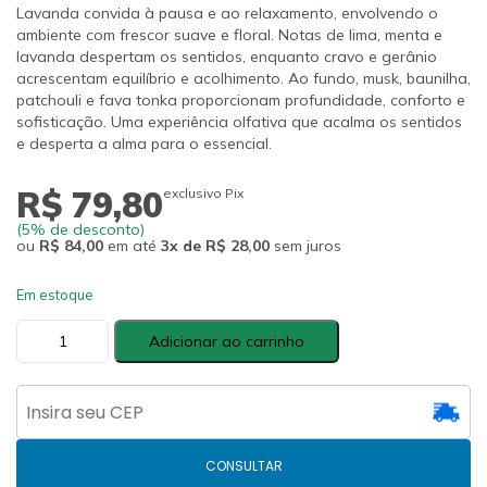
Lavanda convida à pausa e ao relaxamento, envolvendo o
ambiente com frescor suave e floral. Notas de lima, menta e
lavanda despertam os sentidos, enquanto cravo e gerânio
acrescentam equilíbrio e acolhimento. Ao fundo, musk, baunilha,
patchouli e fava tonka proporcionam profundidade, conforto e
sofisticação. Uma experiência olfativa que acalma os sentidos
e desperta a alma para o essencial.
R$ 79,80
exclusivo Pix
(5% de desconto)
ou
R$ 84,00
em até
3x de R$ 28,00
sem juros
Em estoque
Lavanda
Adicionar ao carrinho
·
Home
Spray
·
Signature
Collection
·
240
CONSULTAR
ml