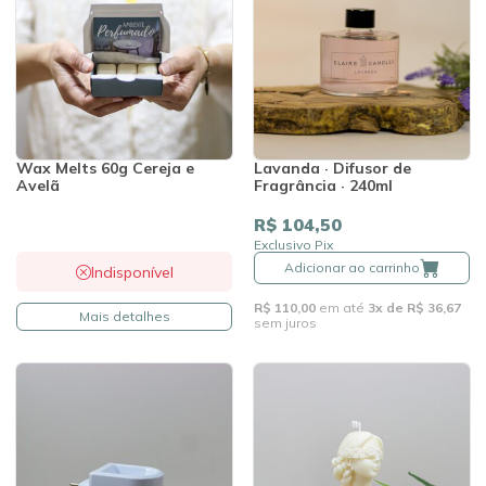
Wax Melts 60g Cereja e
Lavanda · Difusor de
Avelã
Fragrância · 240ml
R$ 104,50
Exclusivo Pix
Adicionar ao carrinho
Indisponível
R$ 110,00
em até
3x de R$ 36,67
Mais detalhes
sem juros