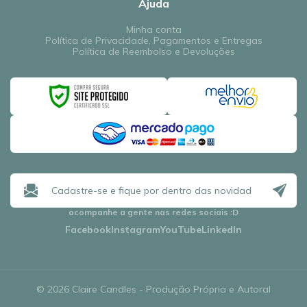
Ajuda
Minha conta
Política de Privacidade, Pagamentos e Entregas
Política de Reembolso e Devoluções
acompanhe a gente nas redes sociais
:D
Facebook
Instagram
YouTube
LinkedIn
© 2026 Claire Candles - Produção Própria e Autoral