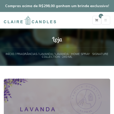
Compras acima de R$298,00 ganham um brinde exclussivo!
0
Loja
INÍCIO
/
FRAGRÂNCIAS
/
LAVANDA
/ LAVANDA · HOME SPRAY · SIGNATURE
COLLECTION · 240 ML