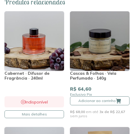
Produtos relacionados
Cabernet · Difusor de
Cascas & Folhas · Vela
Fragrância · 240ml
Perfumada · 140g
R$ 64,60
Exclusivo Pix
Adicionar ao carrinho
Indisponível
R$ 68,00
em até
3x de R$ 22,67
Mais detalhes
sem juros