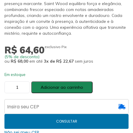
presença marcante. Saint Wood equilibra força e elegância,
combinando frescor especiado com notas amadeiradas
profundas, criando um rastro envolvente e duradouro. Cada
inspiração é um convite à presença, à autenticidade e à
conexão com o agora. Uma experiência olfativa que transmite
mistério, requinte e autoconfiança.
R$ 64,60
exclusivo Pix
(5% de desconto)
ou
R$ 68,00
em até
3x de R$ 22,67
sem juros
Em estoque
Saint
Adicionar ao carrinho
Wood
·
Vela
Perfumada
·
140g
quantidade
CONSULTAR
Não sei meu CEP