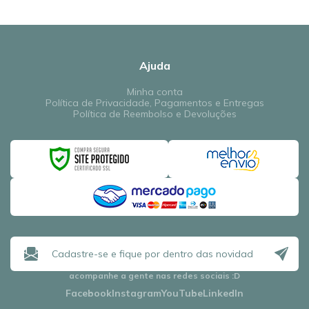
Ajuda
Minha conta
Política de Privacidade, Pagamentos e Entregas
Política de Reembolso e Devoluções
acompanhe a gente nas redes sociais
:D
Facebook
Instagram
YouTube
LinkedIn