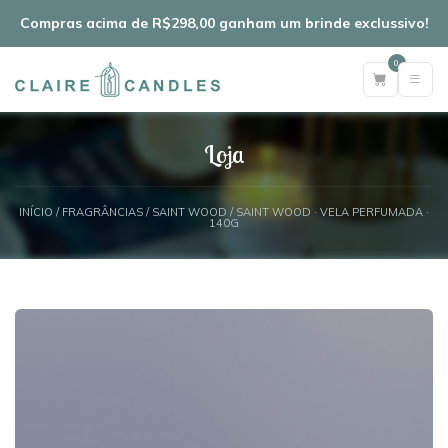
Compras acima de R$298,00 ganham um brinde exclussivo!
0
Loja
INÍCIO
/
FRAGRÂNCIAS
/
SAINT WOOD
/ SAINT WOOD · VELA PERFUMADA ·
140G