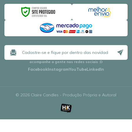
acompanhe a gente nas redes sociais
:D
Facebook
Instagram
YouTube
LinkedIn
© 2026 Claire Candles - Produção Própria e Autoral