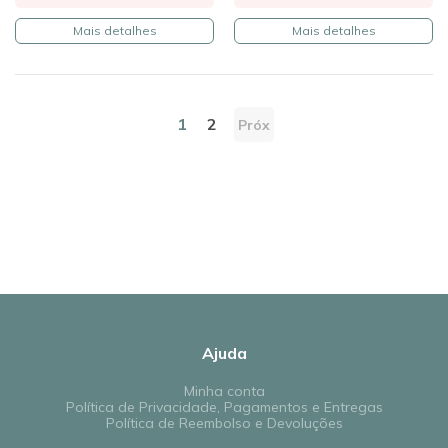
Mais detalhes
Mais detalhes
1
2
Próx
Ajuda
Minha conta
Política de Privacidade, Pagamentos e Entregas
Política de Reembolso e Devoluções