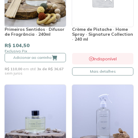
Primeiros Sentidos · Difusor
Crème de Pistache · Home
de Fragrância · 240ml
Spray · Signature Collection
· 240 ml
R$ 104,50
Exclusivo Pix
Adicionar ao carrinho
Indisponível
R$ 110,00
em até
3x de R$ 36,67
Mais detalhes
sem juros