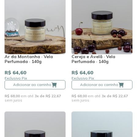
Ar da Montanha · Vela
Cereja e Avelã · Vela
Perfumada · 140g
Perfumada · 140g
R$ 64,60
R$ 64,60
Exclusivo Pix
Exclusivo Pix
Adicionar ao carrinho
Adicionar ao carrinho
R$ 68,00
em até
3x de R$ 22,67
R$ 68,00
em até
3x de R$ 22,67
sem juros
sem juros