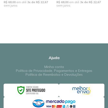
R$ 68,00
em até
3x de R$ 22,67
R$ 68,00
em até
3x de R$ 22,67
sem juros
sem juros
Ajuda
Minha conta
Política de Privacidade, Pagamentos e Entregas
Política de Reembolso e Devoluções