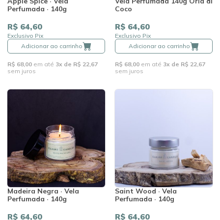
Apple Spice · Vela
Vela Perfumada 140g Orla di
Perfumada · 140g
Coco
R$ 64,60
R$ 64,60
Exclusivo Pix
Exclusivo Pix
Adicionar ao carrinho
Adicionar ao carrinho
R$ 68,00
em até
3x de R$ 22,67
R$ 68,00
em até
3x de R$ 22,67
sem juros
sem juros
Madeira Negra · Vela
Saint Wood · Vela
Perfumada · 140g
Perfumada · 140g
R$ 64,60
R$ 64,60