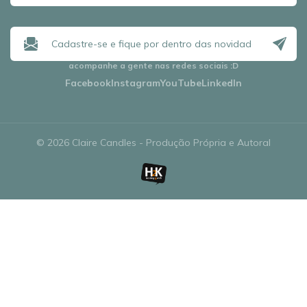
acompanhe a gente nas redes sociais
:D
Facebook
Instagram
YouTube
LinkedIn
© 2026 Claire Candles - Produção Própria e Autoral