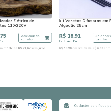
zador Elétrico de
kit Varetas Difusoras em 
tes 110/220V
Algodão 25cm
,75
R$ 18,91
Adicionar ao
Adicionar 
carrinho
carrinho
Pix
Exclusivo Pix
m até
3x de R$ 21,67
sem juros
R$ 19,90
em até
3x de R$ 6,63
sem 