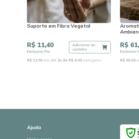
Suporte em Fibra Vegetal
Aromati
Ambien
R$ 11,40
R$ 61
Adicionar ao
carrinho
Exclusivo Pix
Exclusivo 
R$ 12,00
em até
2x de R$ 6,00
sem juros
R$ 65,00
e
Ajuda