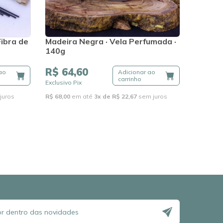
Fibra de
Madeira Negra · Vela Perfumada ·
140g
R$ 64,60
ao
Adicionar ao
carrinho
Exclusivo Pix
juros
R$ 68,00
em até
3x de R$ 22,67
sem juros