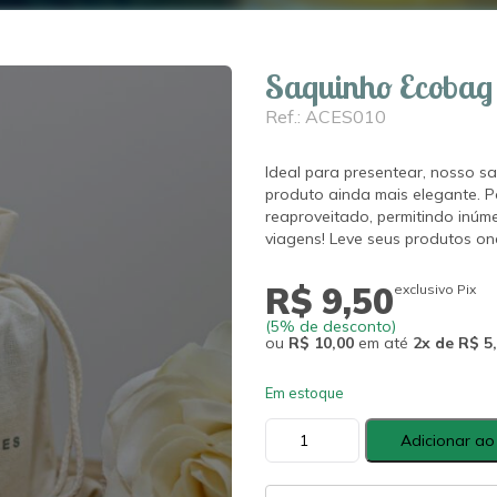
Saquinho Ecobag 
Ref.: ACES010
Ideal para presentear, nosso s
produto ainda mais elegante. P
reaproveitado, permitindo inúme
viagens! Leve seus produtos o
R$ 9,50
exclusivo Pix
(5% de desconto)
ou
R$ 10,00
em até
2x de R$ 5
Em estoque
Saquinho
Adicionar ao
Ecobag
Claire
Candles